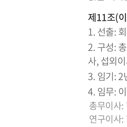
제11조(이
1. 선출:
2. 구성:
사, 섭외이
3. 임기:
4. 임무:
총무이사: 
연구이사: