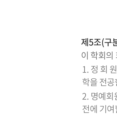
제5조(구분
이 학회의 
1. 정 
학을 전공
2. 명예
전에 기여