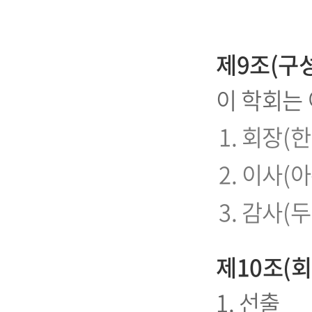
제9조(구성
이 학회는 
1. 회장(한
2. 이사(
3. 감사(두
제10조(회
1. 선출